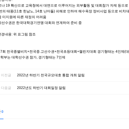
코로나 19 확산으로 교육청에서 대면으로 이루어지는 외부활동 및 대회참가 자제 등으로
두 번의 태풍(11호 힌남노, 14호 난마돌) 피해로 인하여 해수욕장 정비사업 등으로 비
기금 미지원에 따른 재정의 어려움
대학선수권은 한국대학경기연맹 대회와 연계하여 준비 중
 변경내용: 위 표그림 참조
제7회 전국종별비치+전국중.고선수권+전국초등대회+챌린지대회 경기형태는 4인제(대
대학부는 대학선수권 참가, 경기형태는 7인제
이전글
2022년 하반기 전국규모대호 통합 개최 알림
다음글
2022년도 하반기 대회일정 알림
글
0