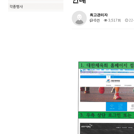
최고관리자
0건
3,517회
22-