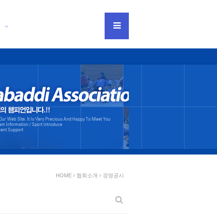
티
HOME › 협회소개 ›
경영공시