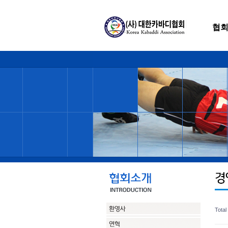
협
Tota