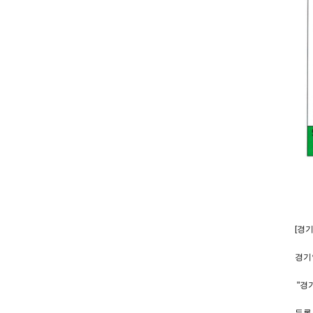
[경
경기
"경
등록