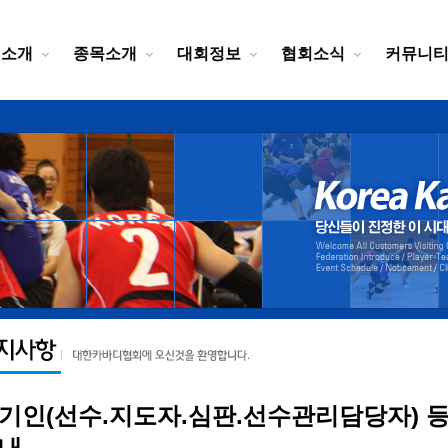
회소개
종목소개
대회정보
협회소식
커뮤니
기인(선수.지도자.심판.선수관리담당자) 
내