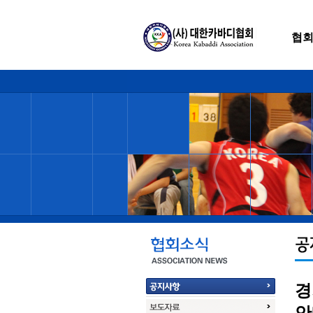
협
경
안