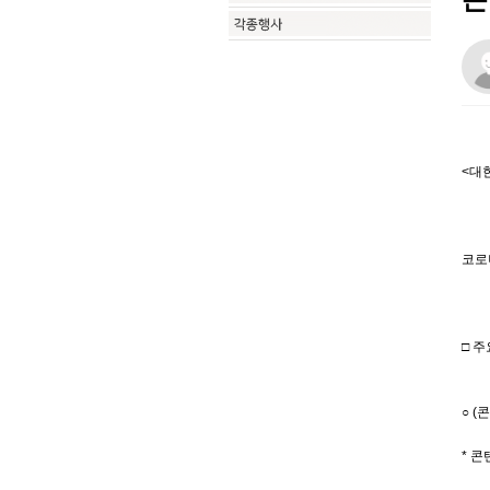
<대
코로
□ 
○ (
* 