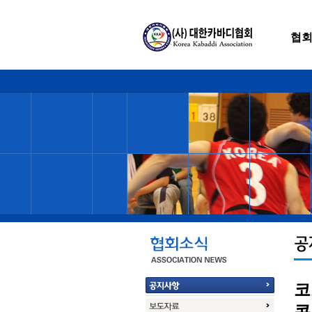
협
코
콘